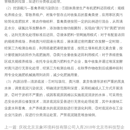
害物质的垃圾，应进行分类收运处理。
（2）控源截污---畜禽养殖污染防治：①固体粪便生产有机肥料还田模式：规模
化养殖企业、零散养殖户、村集中暂存点对收集后的畜禽粪便，应用寒区粪污
轻简化造肥技术，将农作物秸秆、畜禽粪便按照一定的比例进行混合，从而满
足水分、碳氮比等发酵条件，添加微生物功能菌剂，实现由“粪污”到“粪肥”的转
化，达到无害化处理标准后还田。②液体肥料+管网施用模式：对于有配套农田
的规模养殖场，养殖粪污经固液分离后，液体通过密闭囊贮存发酵一定时期，
经第三方检测合格后，利用搭建肥液喷施管道，按照土壤有机质元素含量，按
计量喷施到农田作为底肥施用。③粪污全量收集还田利用模式：对于养殖密集
区或大规模养殖场，依托专业化粪污肥料生产企业，集中收集并通过堆沤发酵
对粪污进行无害化处理，经第三方检测合格后，在秋季作物收割后或播种前利
用专业化施肥机械施用到农田，减少化肥施用量。
（
3
）内源治理
---
清淤疏浚：
①
对垃圾坑、粪污塘、废弃鱼塘等淤积严重的黑臭
水体，调查底泥污染状况，明确清淤范围和深度，采用机械或人工方式开展清
淤。
②
对于淤积不严重的，或因客观原因难以实施底泥清淤的水体，可采用生
态安全的原位修复技术，清淤底泥应妥善进行无害化处理处置，其中未接纳工
业废水和畜禽、水产养殖废水的底泥鼓励进行资源化利用。
③
对底泥存在工业
企业污染的，应进行分类清运处置。严禁底泥随意堆放倾倒。
上一篇: 庆祝北京京象环境科技有限公司入库2018年北京市科技型企