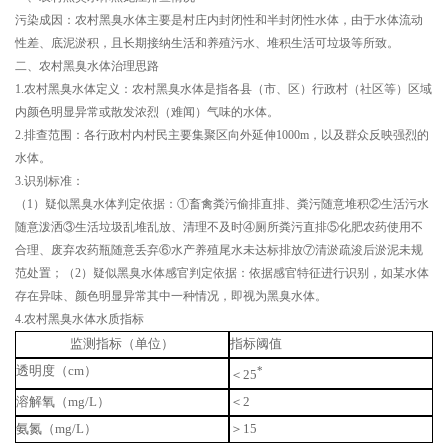
污染成因：农村黑臭水体主要是村庄内封闭性和半封闭性水体，由于水体流动
性差、底泥淤积，且长期接纳生活和养殖污水、堆积生活可垃圾等所致。
二、农村黑臭水体治理思路
1.农村黑臭水体定义：农村黑臭水体是指各县（市、区）行政村（社区等）区域
内颜色明显异常或散发浓烈（难闻）气味的水体。
2.排查范围：各行政村内村民主要集聚区向外延伸1000m，以及群众反映强烈的
水体。
3.识别标准：
（1）疑似黑臭水体判定依据：①畜禽粪污偷排直排、粪污随意堆积②生活污水
随意泼洒③生活垃圾乱堆乱放、清理不及时④厕所粪污直排⑤化肥农药使用不
合理、废弃农药瓶随意丢弃⑥水产养殖尾水未达标排放⑦清淤疏浚后淤泥未规
范处置；（2）疑似黑臭水体感官判定依据：依据感官特征进行识别，如某水体
存在异味、颜色明显异常其中一种情况，即视为黑臭水体。
4.农村黑臭水体水质指标
监测指标（单位）
指标阈值
透明度（
cm
）
*
＜
25
溶解氧（
mg/L
）
＜
2
氨氮（
mg/L
）
＞
15