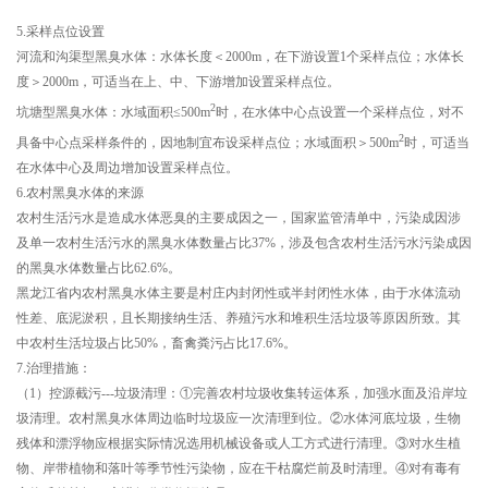
5.采样点位设置
河流和沟渠型黑臭水体：水体长度＜
2000m
，在下游设置
1
个采样点位；水体长
度＞
2000m
，可适当在上、中、下游增加设置采样点位。
2
坑塘型黑臭水体：水域面积≤
500m
时，在水体中心点设置一个采样点位，对不
2
具备中心点采样条件的，因地制宜布设采样点位；水域面积＞
500m
时，可适当
在水体中心及周边增加设置采样点位。
6.农村黑臭水体的来源
农村生活污水是造成水体恶臭的主要成因之一，国家监管清单中，污染成因涉
及单一农村生活污水的黑臭水体数量占比37%，涉及包含农村生活污水污染成因
的黑臭水体数量占比62.6%。
黑龙江省内农村黑臭水体主要是村庄内封闭性或半封闭性水体，由于水体流动
性差、底泥淤积，且长期接纳生活、养殖污水和堆积生活垃圾等原因所致。其
中农村生活垃圾占比50%，畜禽粪污占比17.6%。
7.治理措施：
（1）控源截污---垃圾清理：①完善农村垃圾收集转运体系，加强水面及沿岸垃
圾清理。农村黑臭水体周边临时垃圾应一次清理到位。②水体河底垃圾，生物
残体和漂浮物应根据实际情况选用机械设备或人工方式进行清理。③对水生植
物、岸带植物和落叶等季节性污染物，应在干枯腐烂前及时清理。④对有毒有