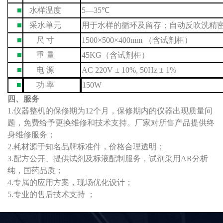
■
水样温度
5
—35
℃
■
采水单元
用于水样的
循环
及
留存
；自动
反吹
洗
精
■
尺
寸
15
00×500×400mm
（含试剂柜）
■
重
量
45KG
（含试剂柜）
■
电
源
AC 220V ± 10%, 50Hz ± 1%
■
功
率
150W
四、服务
1.仪器整机的保修期为
12
个月，保修期内的仪器出现质量问
题，免费给予更换维修
和
技术支持。
厂家
对所售产品
提供终
身维修服务；
2.
耗材源于
知名品牌
标准
件，价格
合理
透明；
3.
配方公开
、
提供试剂
及标液
配制服务，试剂
采用
AR分析
纯，
国药品质
；
4.
专属
的应用
方案，
现场优化设计
；
5.
专业
的
售后技术支持
；