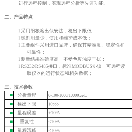
进行远程控制，实现远程分析
等先进功能。
二、产品特点
l 采用阳极溶出伏安法，检出下限低；
l 试剂用量少，使用和维护成本低；
l 主要
组件采用进口
品牌，
确保其
精准度、
稳定性和
可靠性；
l 测量结果准确度高，不受色度浊度干扰；
l
RS232/RS485
接口
，
标准
MODBUS
协议，
可远程
读
取
仪器的
运行
状态和相关数据
；
三、技术参数
■
分析量程
0-100/1000/10000㎍/L
■
检出下限
10ppb
■
量程
误差
±
10%
■
重复性
≤
10
%
■
量程漂移
≤
10
%