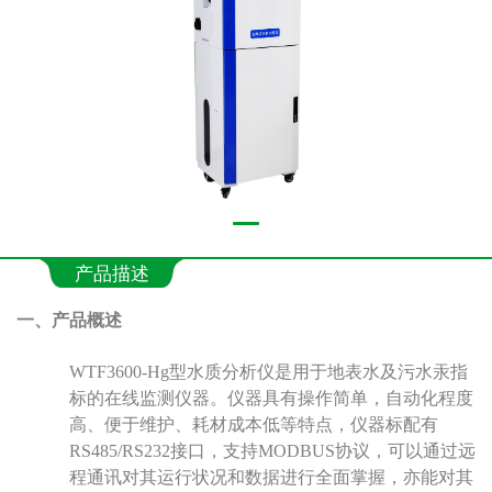
产品描述
一、产品概述
WTF3600-Hg
型
水质分析仪是
用于
地表水及污水
汞指
标
的在线监测仪器
。
仪器
具有
操作简单，自动化程度
高、便于维护
、耗材
成本低等特点，
仪器
标配有
RS485/RS232
接口
，支持
MODBUS
协议
，可以
通过
远
程
通讯
对其运行状况
和
数据进行全面
掌握
，
亦能
对其