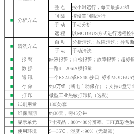
整
点
按
小时运行，每天
最多
24
组
间
隔
按设置
间隔运行
■
分析方式
手
动
手动分析
远
程
以
M
ODBUS
方式
进行
远程控
自
动
分析清洗；
故障清洗；
异常
■
清洗方式
手
动
手动清洗
■
报
警
缺液报警
；自检报警；
故障报警；
超标
■
数
据
一路
4
—
20
mA
模拟量
■
通
讯
一个
RS232
或
RS485
接口
标准
MODBUS
■
存
储
约
2
万
组
（断电
自动保存
）；支持
U
盘
导
■
打
印
微型工业热敏打印机（选配）
■
试剂用量
180
次
/
套
■
维保周期
约
30
天，
需
45
分钟
■
显示单元
7
寸液晶，
800*480
分辨率、
TFT
真彩色
■
使用环境
5
—35
℃，
湿度＜
90
%
（
无凝露
）